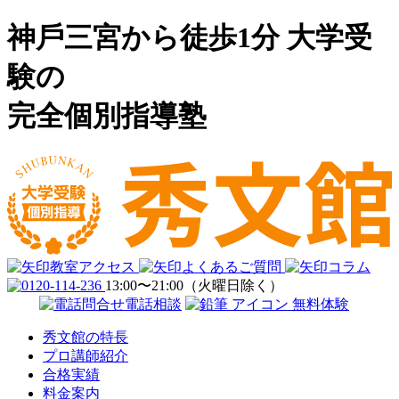
神⼾三宮から徒歩1分
⼤学受
験の
完全個別指導塾
教室アクセス
よくあるご質問
コラム
13:00〜21:00（火曜日除く）
電話相談
無料体験
秀文館の特長
プロ講師紹介
合格実績
料金案内