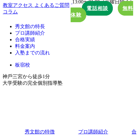
13:00〜21:00（火曜日除く）
教室アクセス
よくあるご質問
電話相談
無料
コラム
体験
秀文館の特長
プロ講師紹介
合格実績
料金案内
入塾までの流れ
板宿校
神⼾三宮から徒歩1分
⼤学受験の完全個別指導塾
秀文館の特徴
プロ講師紹介
合