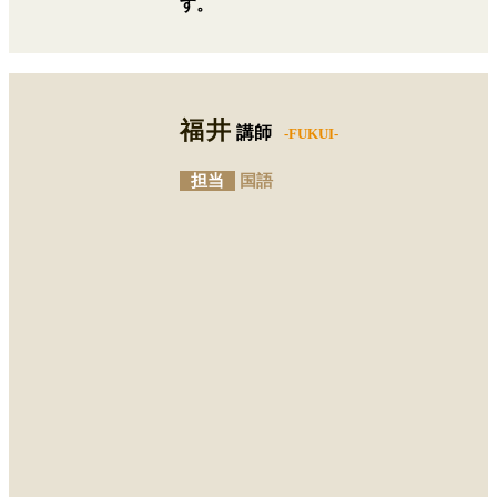
す。
福井
講師
-FUKUI-
担当
国語