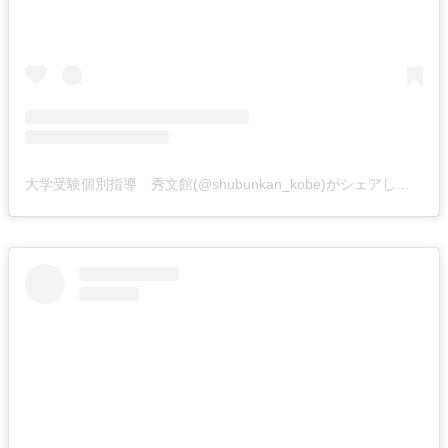
大学受験個別指導 秀文館(@shubunkan_kobe)がシェアした投稿