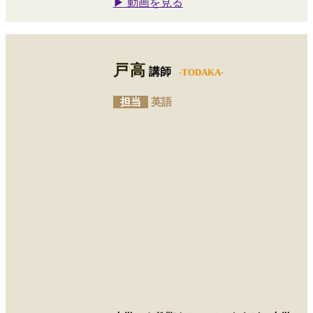
▶ 動画を見る
戸高
講師
-TODAKA-
担当
英語