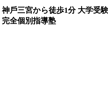
神⼾三宮から徒歩1分
⼤学受
完全個別指導塾