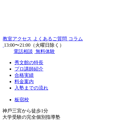
教室アクセス
よくあるご質問
コラム
13:00〜21:00（火曜日除く）
電話相談
無料体験
秀文館の特長
プロ講師紹介
合格実績
料金案内
入塾までの流れ
板宿校
神⼾三宮から徒歩1分
⼤学受験の完全個別指導塾