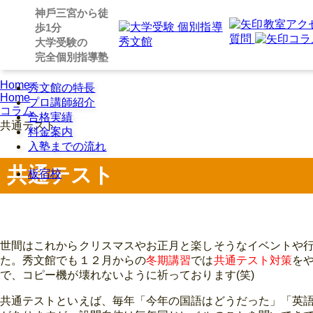
神⼾三宮から徒
教室アク
歩1分
質問
コラ
⼤学受験の
完全個別指導塾
Home
秀文館の特長
Home
プロ講師紹介
コラム
合格実績
共通テスト
料金案内
入塾までの流れ
共通テスト
板宿校
世間はこれからクリスマスやお正月と楽しそうなイベントや
た。秀文館でも１２月からの
冬期講習
では
共通テスト対策
を
で、コピー機が壊れないように祈っております(笑)
共通テストといえば、毎年「今年の国語はどうだった」「英