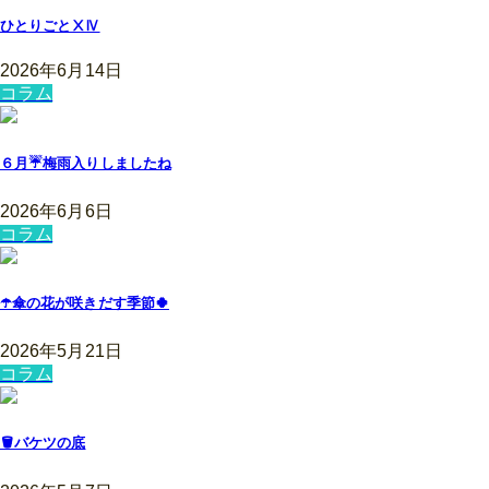
ひとりごとⅩⅣ
2026年6月14日
コラム
６月☔️梅雨入りしましたね
2026年6月6日
コラム
☂️傘の花が咲きだす季節🍀
2026年5月21日
コラム
🪣バケツの底