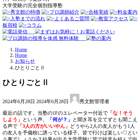
⼤学受験の完全個別指導塾
秀文館の特徴
プロ講師紹介
合格実績
料金案内
入塾までの流れ
よくあるご質問
教室アクセス
板宿校
コラム
Home
Home
お知らせ
ひとりごとⅡ
ひとりごとⅡ
最
2024年6月28日
2024年6月28日
秀文館管理者
終
更
最近の話です。当塾の1Fのエレベーター付近で
「な！そう
新
しよう」
という声。
「何が？」
と聞き耳を立てずとも聞こえ
日
る声で
「3人の方がいいやん」
どうやら2人の友人がもう1人
時
の友人を予備校に誘っている様子。皆で行けば楽しい♡とい
:
う事でしょうか？結果が出る大学受験に皆で徒党を組んで向